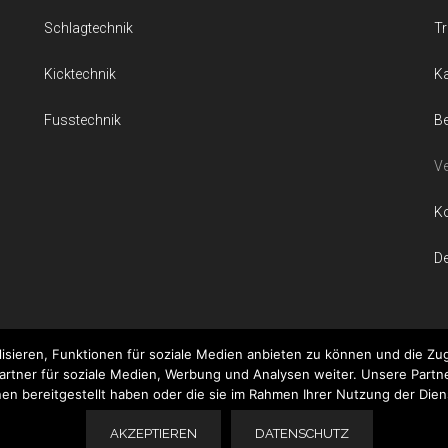
Schlagtechnik
Tr
Kicktechnik
K
Fusstechnik
Be
Ve
Ko
D
isieren, Funktionen für soziale Medien anbieten zu können und die Zug
rtner für soziale Medien, Werbung und Analysen weiter. Unsere Partn
nen bereitgestellt haben oder die sie im Rahmen Ihrer Nutzung der Die
· Aktuelles von Kickboxing - Kickboxen Übungen - Kickboxen Techni
AKZEPTIEREN
DATENSCHUTZ