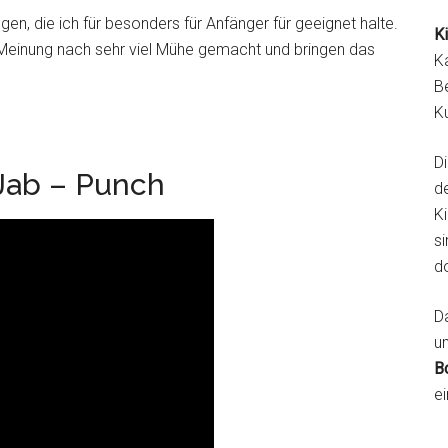
en, die ich für besonders für Anfänger für geeignet halte.
K
er Meinung nach sehr viel Mühe gemacht und bringen das
K
B
K
D
Jab – Punch
d
K
si
d
Da
u
B
ei