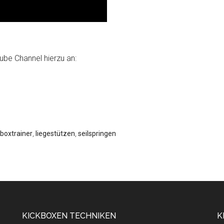
ube Channel hierzu an:
kboxtrainer
,
liegestützen
,
seilspringen
KICKBOXEN TECHNIKEN
K