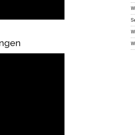
W
S
W
ungen
W