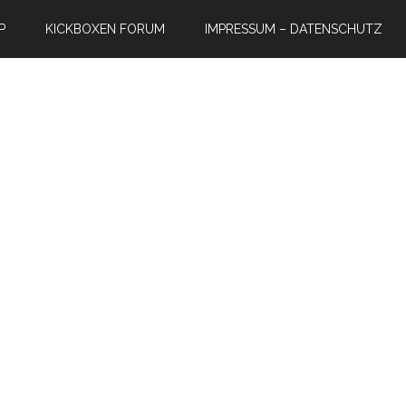
P
KICKBOXEN FORUM
IMPRESSUM – DATENSCHUTZ
e