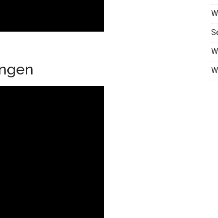
W
S
W
ungen
W