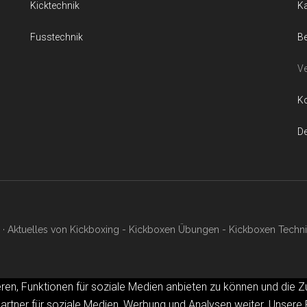
Kicktechnik
K
Fusstechnik
Be
Ve
Ko
D
· Aktuelles von Kickboxing - Kickboxen Übungen - Kickboxen Techni
ren, Funktionen für soziale Medien anbieten zu können und die Z
rtner für soziale Medien, Werbung und Analysen weiter. Unsere 