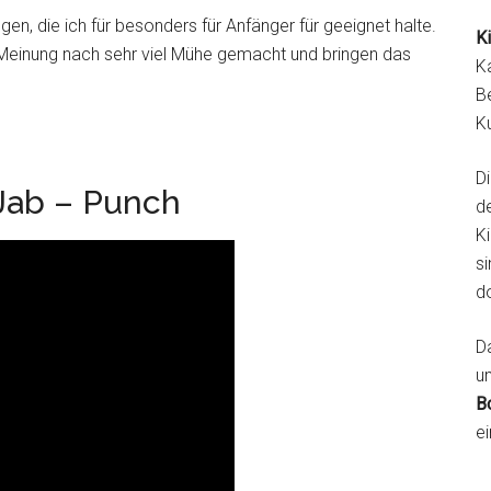
en, die ich für besonders für Anfänger für geeignet halte.
K
er Meinung nach sehr viel Mühe gemacht und bringen das
K
B
K
D
Jab – Punch
d
K
si
d
Da
u
B
ei