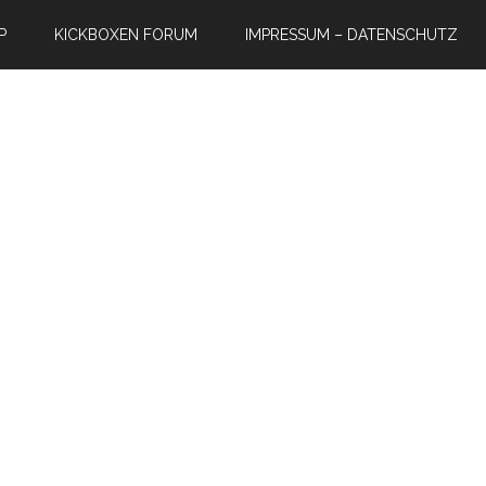
P
KICKBOXEN FORUM
IMPRESSUM – DATENSCHUTZ
e