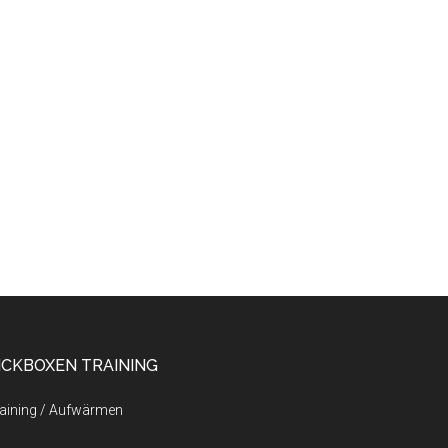
ICKBOXEN TRAINING
aining / Aufwärmen