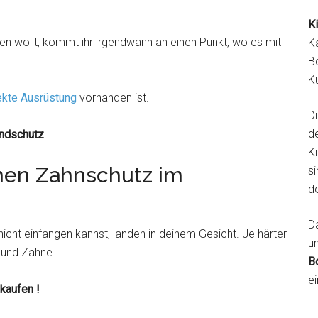
K
gen wollt, kommt ihr irgendwann an einen Punkt, wo es mit
K
B
K
ekte Ausrüstung
vorhanden ist.
D
d
ndschutz
.
K
nen Zahnschutz im
si
d
Da
icht einfangen kannst, landen in deinem Gesicht. Je härter
u
e und Zähne.
B
ei
kaufen !