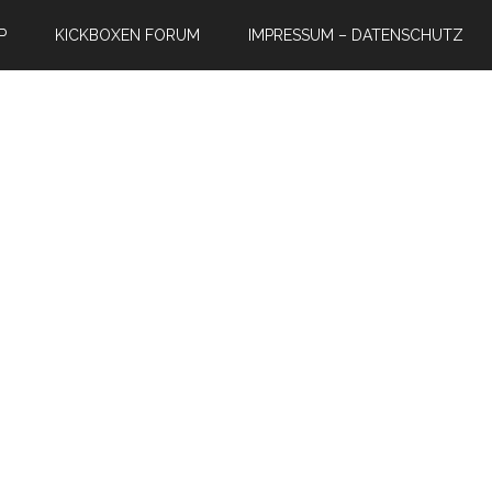
P
KICKBOXEN FORUM
IMPRESSUM – DATENSCHUTZ
e