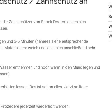
dschutz / Zahnschutz an
W
S
ere die Zahnschützer von Shock Doctor lassen sich
W
ssen.
W
gen und 3-5 Minuten (näheres siehe entsprechende
das Material sehr weich und lässt sich anschließend sehr
 Wasser entnehmen und noch warm in den Mund legen und
issen).
ärten lassen. Das ist schon alles. Jetzt sollte er
s Prozedere jederzeit wiederholt werden.