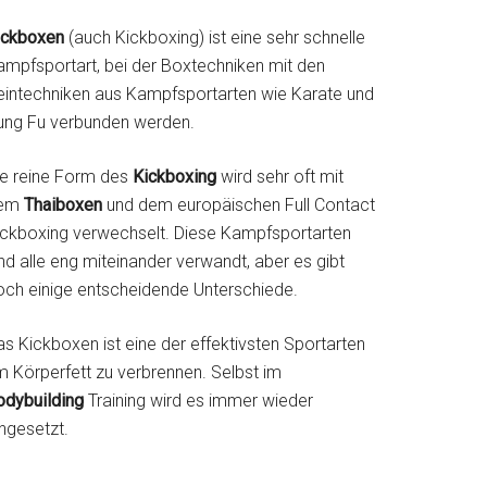
ickboxen
(auch Kickboxing) ist eine sehr schnelle
ampfsportart, bei der Boxtechniken mit den
eintechniken aus Kampfsportarten wie Karate und
ung Fu verbunden werden.
ie reine Form des
Kickboxing
wird sehr oft mit
em
Thaiboxen
und dem europäischen Full Contact
ickboxing verwechselt. Diese Kampfsportarten
nd alle eng miteinander verwandt, aber es gibt
och einige entscheidende Unterschiede.
s Kickboxen ist eine der effektivsten Sportarten
m Körperfett zu verbrennen. Selbst im
odybuilding
Training wird es immer wieder
ngesetzt.