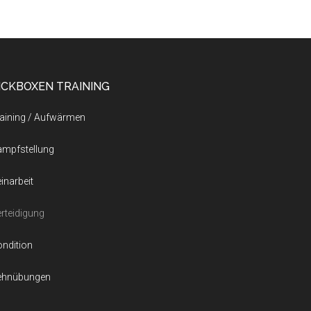
ICKBOXEN TRAINING
aining / Aufwärmen
ampfstellung
inarbeit
rteidigung
ndition
ehnübungen